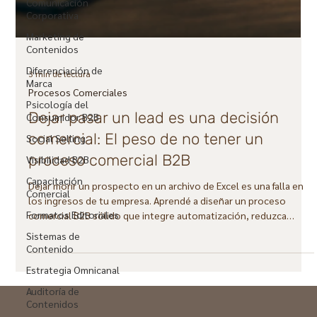
Comunicación
Corporativa
Marketing de
Contenidos
Diferenciación de
Marca
Psicología del
Consumidor B2B
3 min de lectura
Social Selling
Procesos Comerciales
Visibilidad B2B
Dejar pasar un lead es una decisión
Capacitación
comercial: El peso de no tener un
Comercial
proceso comercial B2B
Formatos Editoriales
Dejar morir un prospecto en un archivo de Excel es una falla en
Sistemas de
Contenido
los ingresos de tu empresa. Aprendé a diseñar un proceso
comercial B2B sólido que integre automatización, reduzca
Estrategia Omnicanal
drásticamente los tiempos de respuesta e implemente
Auditoría de
secuencias de nutrición estratégica para convertir
Contenidos
oportunidades frías en ventas reales.