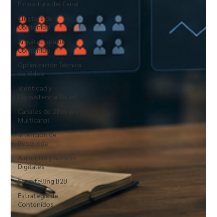
Estructura del Canal
Clusters de
Contenido
Arquitectura de
Contenido
Optimización Técnica
de Video
Identidad y
Consistencia Visual
Canales de Difusión
Multicanal
Intención de
Búsqueda
Autoridad y Activos
Digitales
Storytelling B2B
Estrategia de
Contenidos