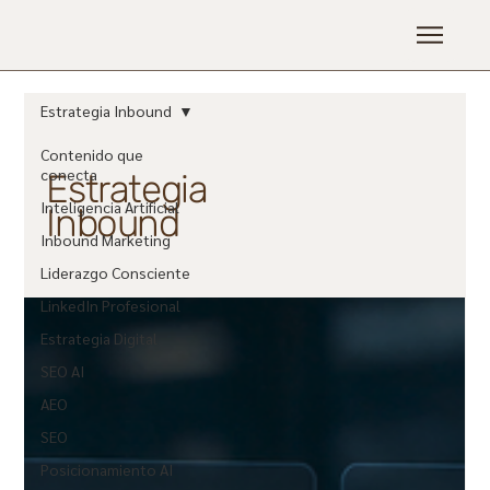
Estrategia Inbound
Contenido que
conecta
Estrategia
Inteligencia Artificial
Inbound
Inbound Marketing
Liderazgo Consciente
LinkedIn Profesional
Estrategia Digital
SEO AI
AEO
SEO
Posicionamiento AI