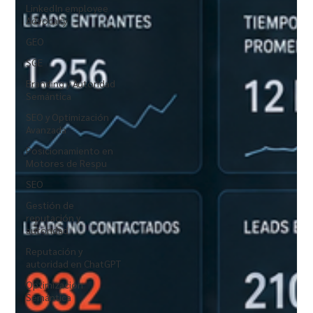
LinkedIn employee
Advocacy
GEO
SGE
Branding y Autoridad
Semántica
SEO y Optimización
Avanzada
Posicionamiento en
Motores de Respu
SEO
Gestión de
reputación y
autoridad
Reputación y
autoridad en ChatGPT
Optimización
Semántica