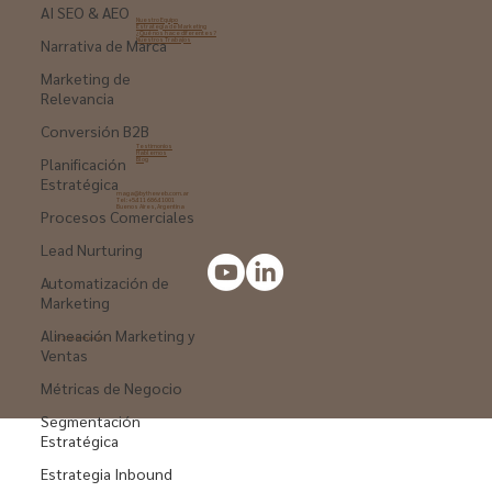
AI SEO & AEO
Narrativa de Marca
Marketing de
Relevancia
Nuestro Equipo
Estrategia de Marketing​
¿Qué nos hace diferentes?
Nuestros Trabajos
Conversión B2B
Planificación
Estratégica
Procesos Comerciales
Testimonios
Hablemos
Blog
Lead Nurturing
maga@bytheweb.com.ar
Tel: +54 11 6864 1001
Automatización de
Buenos Aires, Argentina
Marketing
Alineación Marketing y
Ventas
Métricas de Negocio
© 2026 Bytheweb
Segmentación
Estratégica
Estrategia Inbound