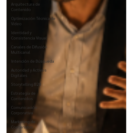
Arquitectura de
Contenido
Optimización Técnica de
Video
Identidad y
Consistencia Visual
Canales de Difusión
Multicanal
Intención de Búsqueda
Autoridad y Activos
Digitales
Storytelling B2B
Estrategia de
Contenidos
Comunicación
Corporativa
Marketing de
Contenidos