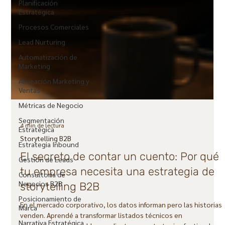
Planificación
Estratégica
Procesos Comerciales
Lead Nurturing
Automatización de
Marketing
Alineación Marketing y
Ventas
Métricas de Negocio
Segmentación
Estratégica
4 min de lectura
Estrategia Inbound
Storytelling B2B
Gestión de Leads
El secreto de contar un cuento: Por qué
Consultoría de
Negocios B2B
tu empresa necesita una estrategia de
Posicionamiento de
storytelling B2B
Marca
En el mercado corporativo, los datos informan pero las historias
Narrativa Estratégica