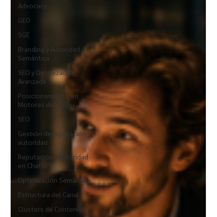
Advocacy
GEO
SGE
Branding y Autoridad
Semántica
SEO y Optimización
Avanzada
Posicionamiento en
Motores de Respu
SEO
Gestión de reputación y
autoridad
Reputación y autoridad
en ChatGPT
Optimización Semántica
Estructura del Canal
Clusters de Contenido