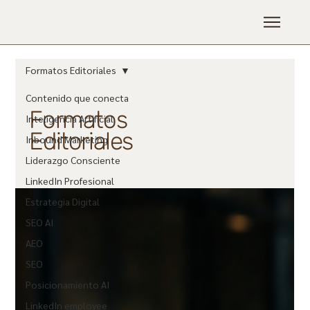
Formatos Editoriales
Contenido que conecta
Formatos
Inteligencia Artificial
Editoriales
Inbound Marketing
Liderazgo Consciente
LinkedIn Profesional
Estrategia Digital
SEO AI
AEO
SEO
Posicionamiento AI
LinkedIn employee