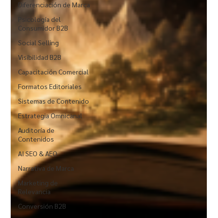
Diferenciación de Marca
Psicología del
Consumidor B2B
Social Selling
Visibilidad B2B
Capacitación Comercial
Formatos Editoriales
Sistemas de Contenido
Estrategia Omnicanal
Auditoría de
Contenidos
AI SEO & AEO
Narrativa de Marca
Marketing de
Relevancia
Conversión B2B