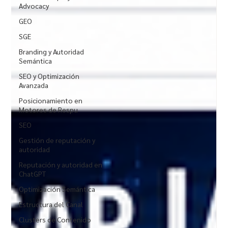
Advocacy
GEO
SGE
Branding y Autoridad
Semántica
SEO y Optimización
Avanzada
Posicionamiento en
Motores de Respu
SEO
Gestión de reputación y
autoridad
Reputación y autoridad en
ChatGPT
Optimización Semántica
Estructura del Canal
Clusters de Contenido