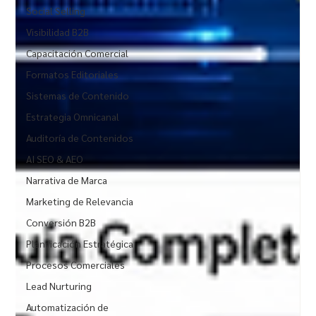
Social Selling
Visibilidad B2B
Capacitación Comercial
Formatos Editoriales
Sistemas de Contenido
Estrategia Omnicanal
Auditoría de Contenidos
AI SEO & AEO
Narrativa de Marca
Marketing de Relevancia
Conversión B2B
Planificación Estratégica
Procesos Comerciales
Lead Nurturing
Automatización de