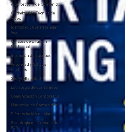
Arquitectura de Contenido
Optimización Técnica de
Video
Identidad y Consistencia
Visual
Canales de Difusión
Multicanal
Intención de Búsqueda
Autoridad y Activos
Digitales
Storytelling B2B
Estrategia de Contenidos
Comunicación Corporativa
Marketing de Contenidos
Diferenciación de Marca
Psicología del Consumidor
B2B