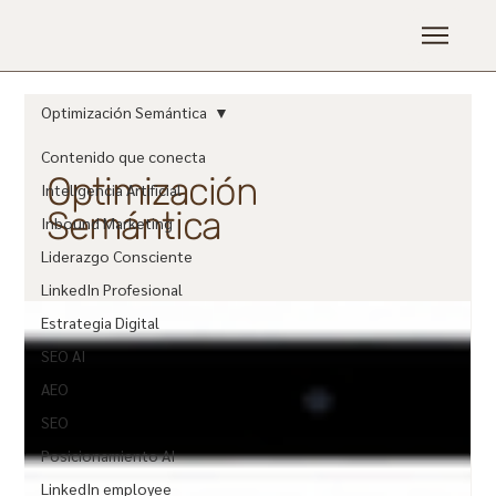
Optimización Semántica
Contenido que conecta
Optimización
Inteligencia Artificial
Semántica
Inbound Marketing
Liderazgo Consciente
LinkedIn Profesional
Estrategia Digital
SEO AI
AEO
SEO
Posicionamiento AI
LinkedIn employee