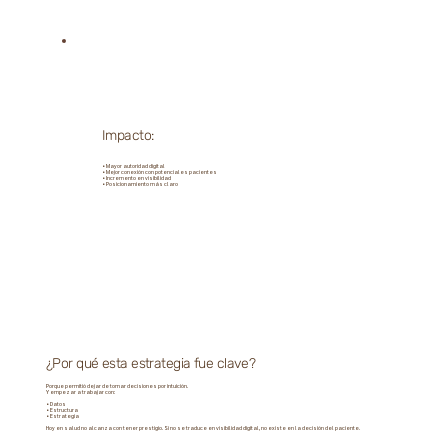
Impacto:
• Mayor autoridad digital
• Mejor conexión con potenciales pacientes
• Incremento en visibilidad
• Posicionamiento más claro
¿Por qué esta estrategia fue clave?
Porque permitió dejar de tomar decisiones por intuición.
Y empezar a trabajar con:
• Datos
• Estructura
• Estrategia
Hoy en salud no alcanza con tener prestigio. Si no se traduce en visibilidad digital, no existe en la decisión del paciente.