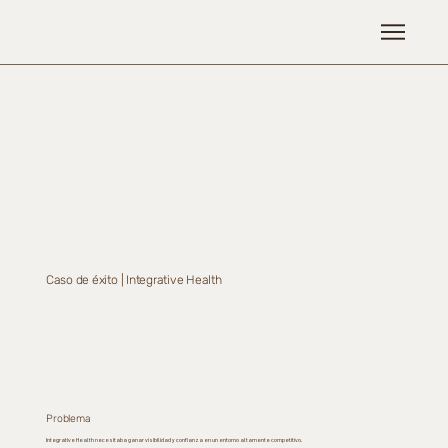
Caso de éxito | Integrative Health
Problema
Integrative Health necesitaba ganar visibilidad y confianza en un entorno altamente competitivo.