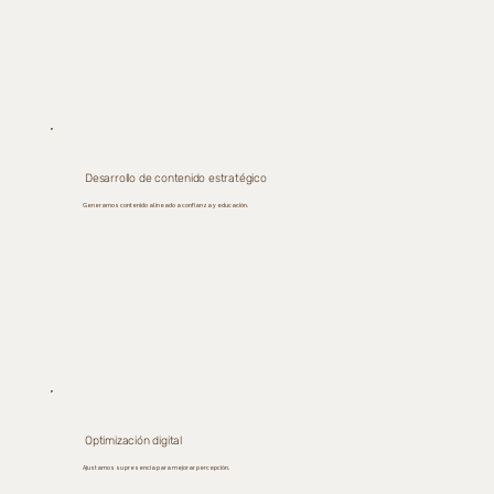
Desarrollo de contenido estratégico
Generamos contenido alineado a confianza y educación.
Optimización digital
Ajustamos su presencia para mejorar percepción.