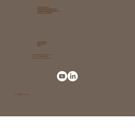
Nuestro Equipo
Estrategia de Marketing​
¿Qué nos hace diferentes?
Nuestros Trabajos
Testimonios
Hablemos
Blog
maga@bytheweb.com.ar
Tel: +54 11 6864 1001
Buenos Aires, Argentina
© 2026 Bytheweb