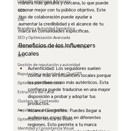
LinkedIn employee Advocacy
manera más genuina y cercana, lo que puede 
resonar mejor con tu público objetivo. Este 
GEO
tipo de colaboración puede ayudar a 
SGE
aumentar la credibilidad y el alcance de tu 
Branding y Autoridad Semántica
marca en comunidades específicas.
SEO y Optimización Avanzada
Beneficios de los Influencers 
Posicionamiento en Motores de Respu
Locales
SEO
Gestión de reputación y autoridad
Autenticidad: Los seguidores suelen 
Reputación y autoridad en ChatGPT
confiar más en influencers locales porque 
los perciben como más auténticos. Esta 
Optimización Semántica
confianza puede traducirse en una mayor 
Estructura del Canal
disposición a probar y adoptar tus 
Clusters de Contenido
productos.
Arquitectura de Contenido
Alcance Geográfico: Puedes llegar a 
audiencias específicas en diferentes 
Optimización Técnica de Video
regiones. Esto permite a tu marca 
Identidad y Consistencia Visual