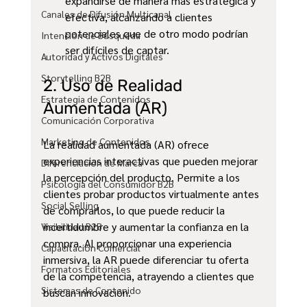
expandirse de manera más estratégica y 
Canales de Difusión Multicanal
efectiva, alcanzando a clientes 
potenciales que de otro modo podrían 
Intención de Búsqueda
ser difíciles de captar.
Autoridad y Activos Digitales
Storytelling B2B
2. Uso de Realidad 
Estrategia de Contenidos
Aumentada (AR)
Comunicación Corporativa
Marketing de Contenidos
La realidad aumentada (AR) ofrece 
experiencias interactivas que pueden mejorar 
Diferenciación de Marca
la percepción del producto. Permite a los 
Psicología del Consumidor B2B
clientes probar productos virtualmente antes 
Social Selling
de comprarlos, lo que puede reducir la 
incertidumbre y aumentar la confianza en la 
Visibilidad B2B
compra. Al proporcionar una experiencia 
Capacitación Comercial
inmersiva, la AR puede diferenciar tu oferta 
Formatos Editoriales
de la competencia, atrayendo a clientes que 
Sistemas de Contenido
buscan innovación.