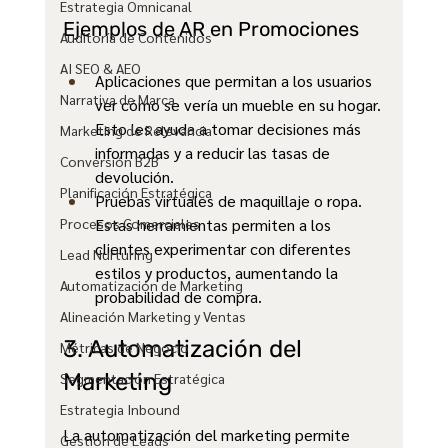
Estrategia Omnicanal
Ejemplos de AR en Promociones
Auditoría de Contenidos
AI SEO & AEO
Aplicaciones que permitan a los usuarios 
Narrativa de Marca
ver cómo se vería un mueble en su hogar. 
Esto les ayuda a tomar decisiones más 
Marketing de Relevancia
informadas y a reducir las tasas de 
Conversión B2B
devolución.
Planificación Estratégica
Pruebas virtuales de maquillaje o ropa. 
Procesos Comerciales
Estas herramientas permiten a los 
clientes experimentar con diferentes 
Lead Nurturing
estilos y productos, aumentando la 
Automatización de Marketing
probabilidad de compra.
Alineación Marketing y Ventas
3. Automatización del 
Métricas de Negocio
Marketing
Segmentación Estratégica
Estrategia Inbound
La automatización del marketing permite 
Gestión de Leads