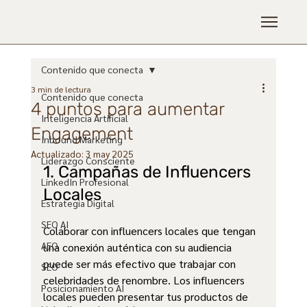
Contenido que conecta
3 min de lectura
Contenido que conecta
4 puntos para aumentar
Inteligencia Artificial
Engagement
Inbound Marketing
Actualizado:
3 may 2025
Liderazgo Consciente
1. Campañas de Influencers 
LinkedIn Profesional
Locales
Estrategia Digital
SEO AI
Colaborar con influencers locales que tengan 
AEO
una conexión auténtica con su audiencia 
puede ser más efectivo que trabajar con 
SEO
celebridades de renombre. Los influencers 
Posicionamiento AI
locales pueden presentar tus productos de 