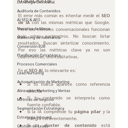
tradicional
Estrategia Omnicanal
Auditoría de Contenidos
El error más común es intentar medir el 
SEO 
AI SEO & AEO
de IA
 con las mismas métricas que Google. 
Narrativa de Marca
Pero los motores conversacionales funcionan 
bajo otros parámetros. No buscan listar 
Marketing de Relevancia
resultados. Buscan sintetizar conocimiento. 
Conversión B2B
Por eso las métricas clave ya no son 
Planificación Estratégica
cuantitativas, sino cualitativas.
Procesos Comerciales
En el 
SEO AI
, lo relevante es:
Lead Nurturing
Automatización de Marketing
Si tu marca aparece como referencia 
directa.
Alineación Marketing y Ventas
Si
 tu contenido se interpreta como 
Métricas de Negocio
fuente confiable.
Segmentación Estratégica
Si
 la IA comprende tu 
página pilar
 y la 
Estrategia Inbound
integra coherentemente.
Si
 tu 
cluster de contenido
 está 
Gestión de Leads