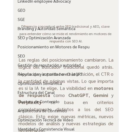
LinkedIn employee Advocacy
GEO
SGE
Diferencia conceptual entre SEO tradicional y AEO, clave 
Branding y Autoridad Semántica
para entender cómo se mide el rendimiento en motores de 
SEO y Optimización Avanzada
respuesta con SEO AI.
Posicionamiento en Motores de Respu
SEO
Las reglas del posicionamiento cambiaron. La 
Gestión de reputación y autoridad
lógica del buscador tradicional quedó atrás. 
Hoy lo que importa no es la posición, el CTR o 
Reputación y autoridad en ChatGPT
la cantidad de páginas vistas. Lo que importa 
Optimización Semántica
es si la IA te elige. La visibilidad en 
motores 
Estructura del Canal
de respuesta
 como 
ChatGPT
, 
Gemini
 y 
Clusters de Contenido
Perplexity
 se basa en criterios 
completamente distintos a los del SEO 
Arquitectura de Contenido
clásico. Esto exige nuevas métricas, nuevos 
Optimización Técnica de Video
modelos de análisis y nuevas estrategias de 
Identidad y Consistencia Visual
optimización.