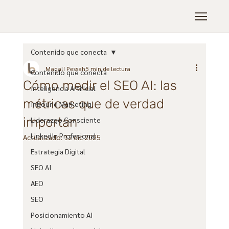
Contenido que conecta
Magalí Pessah
5 min de lectura
Contenido que conecta
Cómo medir el SEO AI: las
Inteligencia Artificial
métricas que de verdad
Inbound Marketing
importan
Liderazgo Consciente
LinkedIn Profesional
Actualizado:
12 dic 2025
Estrategia Digital
SEO AI
AEO
SEO
Posicionamiento AI