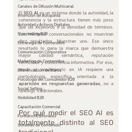
Canales de Difusión Multicanal
El 
SEO AI
 es un sistema donde la autoridad, la 
Intención de Búsqueda
coherencia y la estructura tienen más peso 
Autoridad y Activos Digitales
que las keywords o la densidad de términos. 
Los modelos conversacionales no muestran 
Storytelling B2B
diez resultados. Muestran uno. Ese único 
Estrategia de Contenidos
resultado lo gana la marca que demuestra 
Comunicación Corporativa
mayor calidad semántica, reputación 
Marketing de Contenidos
verificable y consistencia informativa. Por eso, 
medir el rendimiento en IA requiere una 
Diferenciación de Marca
metodología específica orientada a la 
Psicología del Consumidor B2B
aparición en respuestas generadas
, no a 
Social Selling
rankings tradicionales.
Visibilidad B2B
Capacitación Comercial
Por qué medir el SEO AI es 
Formatos Editoriales
totalmente distinto al SEO 
Sistemas de Contenido