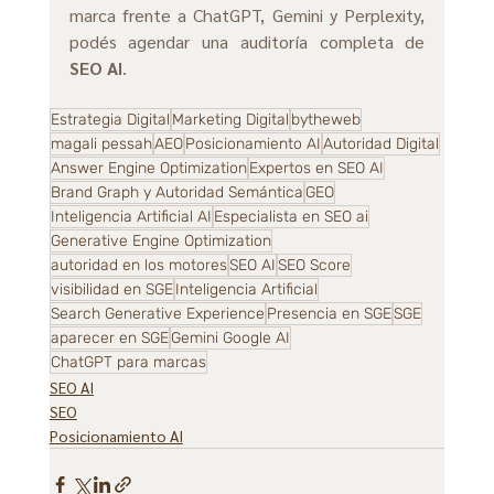
marca frente a ChatGPT, Gemini y Perplexity, 
podés agendar una auditoría completa de 
SEO AI
.
Estrategia Digital
Marketing Digital
bytheweb
magali pessah
AEO
Posicionamiento AI
Autoridad Digital
Answer Engine Optimization
Expertos en SEO AI
Brand Graph y Autoridad Semántica
GEO
Inteligencia Artificial AI
Especialista en SEO ai
Generative Engine Optimization
autoridad en los motores
SEO AI
SEO Score
visibilidad en SGE
Inteligencia Artificial
Search Generative Experience
Presencia en SGE
SGE
aparecer en SGE
Gemini Google AI
ChatGPT para marcas
SEO AI
SEO
Posicionamiento AI