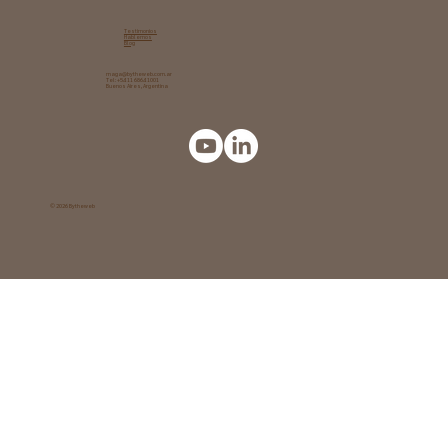
Testimonios
Hablemos
Blog
maga@bytheweb.com.ar
Tel: +54 11 6864 1001
Buenos Aires, Argentina
© 2026 Bytheweb