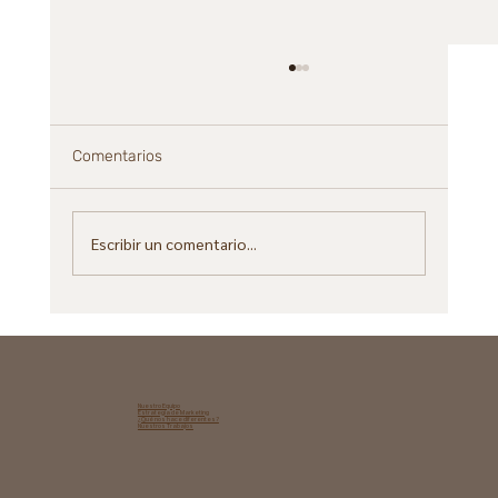
Comentarios
Escribir un comentario...
AI SEO Score: las métricas clave para
medir tu visibilidad en motores de
inteligencia artificial
Nuestro Equipo
Estrategia de Marketing​
¿Qué nos hace diferentes?
Nuestros Trabajos