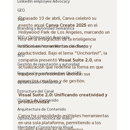
LinkedIn employee Advocacy
GEO
El pasado 10 de abril, Canva celebró su 
SGE
evento anual 
Canva Create 2025
 en el 
Branding y Autoridad Semántica
Hollywood Park de Los Ángeles, marcando un 
SEO y Optimización Avanzada
hito en la integración de la inteligencia 
artificial en herramientas de diseño y 
Posicionamiento en Motores de Respu
productividad. Bajo el lema 
“Uncharted”
, la 
SEO
compañía presentó 
Visual Suite 2.0
, una 
Gestión de reputación y autoridad
actualización que redefine la forma en que 
Reputación y autoridad en ChatGPT
equipos y profesionales abordan sus 
proyectos creativos y de gestión.
Optimización Semántica
Estructura del Canal
Visual Suite 2.0: Unificando creatividad y 
Clusters de Contenido
productividad
Arquitectura de Contenido
Canva ha consolidado múltiples herramientas 
Optimización Técnica de Video
en una sola plataforma, permitiendo a los 
Identidad y Consistencia Visual
usuarios trabajar en documentos, 