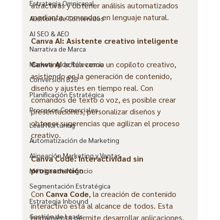
Estrategia Omnicanal
atractivas y obtener análisis automatizados 
mediante comandos en lenguaje natural.
Auditoría de Contenidos
AI SEO & AEO
Canva AI: Asistente creativo inteligente
Narrativa de Marca
Canva AI
 actúa como un copiloto creativo, 
Marketing de Relevancia
asistiendo en la generación de contenido, 
Conversión B2B
diseño y ajustes en tiempo real. Con 
Planificación Estratégica
comandos de texto o voz, es posible crear 
Procesos Comerciales
presentaciones, personalizar diseños y 
obtener sugerencias que agilizan el proceso 
Lead Nurturing
creativo.
Automatización de Marketing
Alineación Marketing y Ventas
Canva Code: Interactividad sin 
programación
Métricas de Negocio
Segmentación Estratégica
Con 
Canva Code
, la creación de contenido 
Estrategia Inbound
interactivo está al alcance de todos. Esta 
Gestión de Leads
herramienta permite desarrollar aplicaciones, 