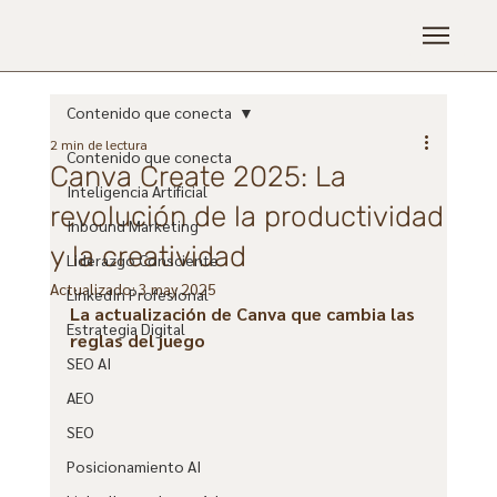
Contenido que conecta
2 min de lectura
Contenido que conecta
Canva Create 2025: La
Inteligencia Artificial
revolución de la productividad
Inbound Marketing
y la creatividad
Liderazgo Consciente
Actualizado:
3 may 2025
LinkedIn Profesional
La actualización de Canva que cambia las 
Estrategia Digital
reglas del juego
SEO AI
AEO
SEO
Posicionamiento AI