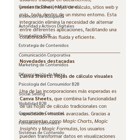
presentaciones, hojas de cálculo, sitios web y 
Canales de Difusión Multicanal
más, todo dentro de un mismo entorno. Esta 
Intención de Búsqueda
integración elimina la necesidad de alternar 
Autoridad y Activos Digitales
entre diferentes aplicaciones, facilitando una 
Storytelling B2B
colaboración más fluida y eficiente.
Estrategia de Contenidos
Comunicación Corporativa
Novedades destacadas
Marketing de Contenidos
Diferenciación de Marca
Canva Sheets: Hojas de cálculo visuales
Psicología del Consumidor B2B
Una de las incorporaciones más esperadas es 
Social Selling
Canva Sheets
, que combina la funcionalidad 
Visibilidad B2B
de las hojas de cálculo tradicionales con 
capacidades visuales avanzadas. Gracias a 
Capacitación Comercial
herramientas como 
Magic Charts
, 
Magic 
Formatos Editoriales
Insights
 y 
Magic Formulas
, los usuarios 
Sistemas de Contenido
pueden transformar datos en visualizaciones 