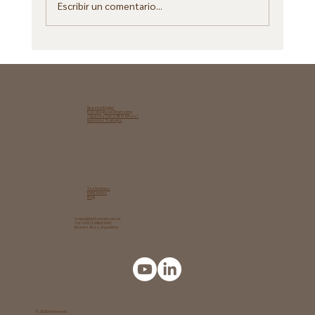
Escribir un comentario...
Cuando el SEO ya no alcanza
Nuestro Equipo
Estrategia de Marketing​
¿Qué nos hace diferentes?
Nuestros Trabajos
Testimonios
Hablemos
Blog
maga@bytheweb.com.ar
Tel: +54 11 6864 1001
Buenos Aires, Argentina
© 2026 Bytheweb