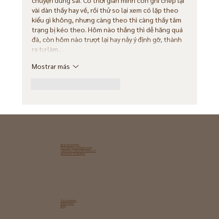
vài dàn thấy hay về, rồi thử so lại xem có lặp theo 
kiểu gì không, nhưng càng theo thì càng thấy tâm 
trạng bị kéo theo. Hôm nào thắng thì dễ hăng quá 
đà, còn hôm nào trượt lại hay nảy ý định gỡ, thành 
ra tự làm…
Mostrar más
Me gusta
Reaccionar
Nuestro Equipo
Estrategia de Marketing​
¿Qué nos hace diferentes?
Nuestros Trabajos
Testimonios
Hablemos
Blog