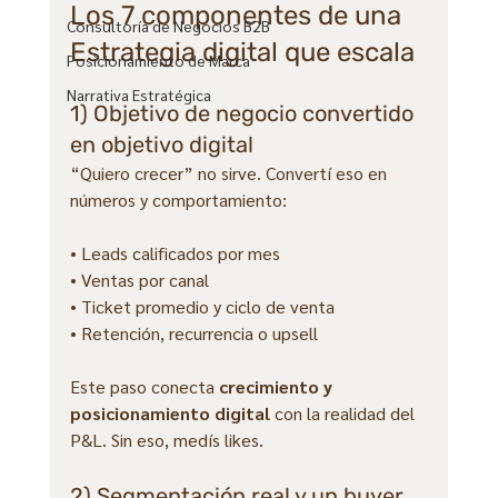
Los 7 componentes de una 
Consultoría de Negocios B2B
Estrategia digital que escala
Posicionamiento de Marca
Narrativa Estratégica
1) Objetivo de negocio convertido 
en objetivo digital
“Quiero crecer” no sirve. Convertí eso en 
números y comportamiento:
• Leads calificados por mes
• Ventas por canal
• Ticket promedio y ciclo de venta
• Retención, recurrencia o upsell
Este paso conecta 
crecimiento y 
posicionamiento digital
 con la realidad del 
P&L. Sin eso, medís likes.
2) Segmentación real y un buyer 