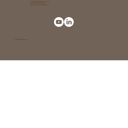
maga@bytheweb.com.ar
Tel: +54 11 6864 1001
Buenos Aires, Argentina
© 2026 Bytheweb