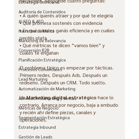
decisiones. Responde cuatro preguntas:
Estrategia Omnicanal
Auditoría de Contenidos
• A quién querés atraer y por qué te elegiría
AI SEO & AEO
• Qué promesa sostenés con evidencia
• En qué canales ganás eficiencia y en cuáles 
Narrativa de Marca
perdés plata
Marketing de Relevancia
• Qué métricas te dicen “vamos bien” y 
Conversión B2B
cuáles te engañan
Planificación Estratégica
El problema típico es empezar por tácticas. 
Procesos Comerciales
Primero redes. Después Ads. Después un 
Lead Nurturing
rediseño. Después un CRM. Todo suelto.
Automatización de Marketing
Un 
Marketing digital estratégico
 hace lo 
Alineación Marketing y Ventas
contrario. Arranca por negocio, baja a embudo 
Métricas de Negocio
y recién ahí define piezas, canales y 
Segmentación Estratégica
operaciones.
Estrategia Inbound
Gestión de Leads