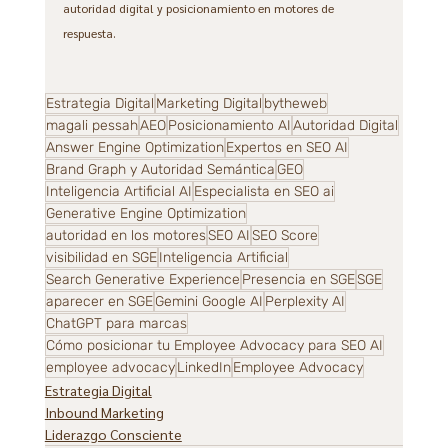
autoridad digital y posicionamiento en motores de 
respuesta.
Estrategia Digital
Marketing Digital
bytheweb
magali pessah
AEO
Posicionamiento AI
Autoridad Digital
Answer Engine Optimization
Expertos en SEO AI
Brand Graph y Autoridad Semántica
GEO
Inteligencia Artificial AI
Especialista en SEO ai
Generative Engine Optimization
autoridad en los motores
SEO AI
SEO Score
visibilidad en SGE
Inteligencia Artificial
Search Generative Experience
Presencia en SGE
SGE
aparecer en SGE
Gemini Google AI
Perplexity AI
ChatGPT para marcas
Cómo posicionar tu Employee Advocacy para SEO AI
employee advocacy
LinkedIn
Employee Advocacy
Estrategia Digital
Inbound Marketing
Liderazgo Consciente