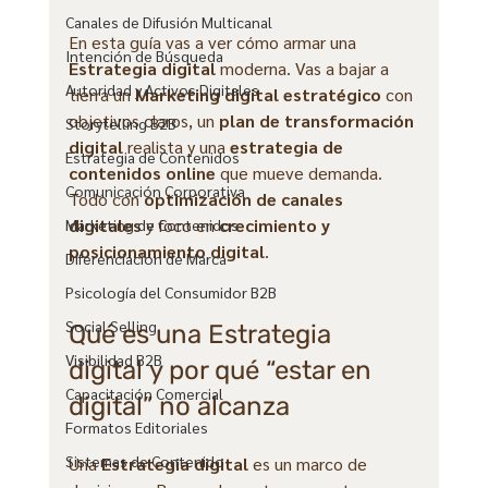
Canales de Difusión Multicanal
En esta guía vas a ver cómo armar una 
Intención de Búsqueda
Estrategia digital
 moderna. Vas a bajar a 
Autoridad y Activos Digitales
tierra un 
Marketing digital estratégico
 con 
objetivos claros, un 
plan de transformación 
Storytelling B2B
digital
 realista y una 
estrategia de 
Estrategia de Contenidos
contenidos online
 que mueve demanda. 
Comunicación Corporativa
Todo con 
optimización de canales 
digitales
 y foco en 
crecimiento y 
Marketing de Contenidos
posicionamiento digital
.
Diferenciación de Marca
Psicología del Consumidor B2B
Social Selling
Qué es una Estrategia 
Visibilidad B2B
digital y por qué “estar en 
Capacitación Comercial
digital” no alcanza
Formatos Editoriales
Sistemas de Contenido
Una 
Estrategia digital
 es un marco de 