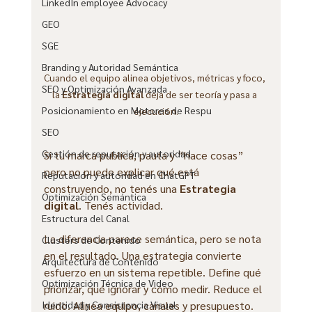
LinkedIn employee Advocacy
GEO
SGE
Branding y Autoridad Semántica
Cuando el equipo alinea objetivos, métricas y foco, 
SEO y Optimización Avanzada
la 
Estrategia digital
 deja de ser teoría y pasa a 
Posicionamiento en Motores de Respu
ejecución.
SEO
Gestión de reputación y autoridad
Si tu marca publica, pauta y “hace cosas” 
pero no puede explicar qué está 
Reputación y autoridad en ChatGPT
construyendo, no tenés una 
Estrategia 
Optimización Semántica
digital
. Tenés actividad.
Estructura del Canal
La diferencia parece semántica, pero se nota 
Clusters de Contenido
en el resultado. Una estrategia convierte 
Arquitectura de Contenido
esfuerzo en un sistema repetible. Define qué 
Optimización Técnica de Video
priorizar, qué ignorar y cómo medir. Reduce el 
Identidad y Consistencia Visual
ruido. Alinea equipo, canales y presupuesto.