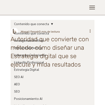
Contenido que conecta
Magalí Pessah
5 min de lectura
Contenido que conecta
Autoridad que convierte con
Inteligencia Artificial
método: cómo diseñar una
Inbound Marketing
Estrategia digital que se
Liderazgo Consciente
LinkedIn Profesional
ejecute y mida resultados
Estrategia Digital
SEO AI
AEO
SEO
Posicionamiento AI