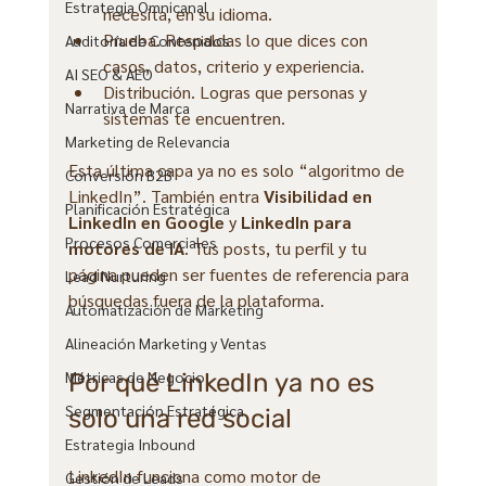
Estrategia Omnicanal
necesita, en su idioma.
Prueba. Respaldas lo que dices con 
Auditoría de Contenidos
casos, datos, criterio y experiencia.
AI SEO & AEO
Distribución. Logras que personas y 
Narrativa de Marca
sistemas te encuentren.
Marketing de Relevancia
Esta última capa ya no es solo “algoritmo de 
Conversión B2B
LinkedIn”. También entra 
Visibilidad en 
Planificación Estratégica
LinkedIn en Google
 y 
LinkedIn para 
Procesos Comerciales
motores de IA
. Tus posts, tu perfil y tu 
página pueden ser fuentes de referencia para 
Lead Nurturing
búsquedas fuera de la plataforma.
Automatización de Marketing
Alineación Marketing y Ventas
Métricas de Negocio
Por qué LinkedIn ya no es 
Segmentación Estratégica
solo una red social
Estrategia Inbound
LinkedIn funciona como motor de 
Gestión de Leads