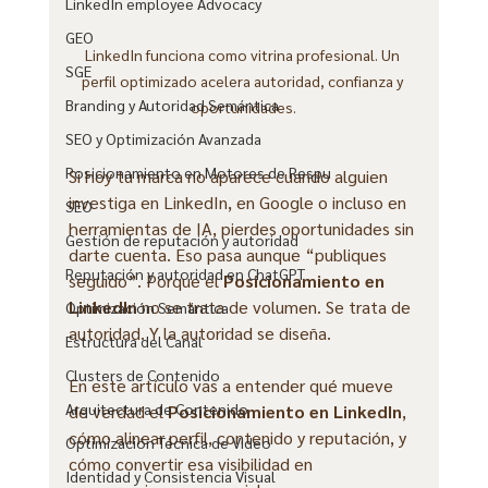
LinkedIn employee Advocacy
GEO
LinkedIn funciona como vitrina profesional. Un 
SGE
perfil optimizado acelera autoridad, confianza y 
Branding y Autoridad Semántica
oportunidades.
SEO y Optimización Avanzada
Posicionamiento en Motores de Respu
Si hoy tu marca no aparece cuando alguien 
investiga en LinkedIn, en Google o incluso en 
SEO
herramientas de IA, pierdes oportunidades sin 
Gestión de reputación y autoridad
darte cuenta. Eso pasa aunque “publiques 
Reputación y autoridad en ChatGPT
seguido”. Porque el 
Posicionamiento en 
LinkedIn
 no se trata de volumen. Se trata de 
Optimización Semántica
autoridad. Y la autoridad se diseña.
Estructura del Canal
Clusters de Contenido
En este artículo vas a entender qué mueve 
Arquitectura de Contenido
de verdad el 
Posicionamiento en LinkedIn
, 
cómo alinear perfil, contenido y reputación, y 
Optimización Técnica de Video
cómo convertir esa visibilidad en 
Identidad y Consistencia Visual