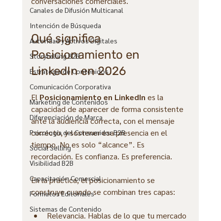
conversaciones comerciales.
Canales de Difusión Multicanal
Intención de Búsqueda
Qué significa 
Autoridad y Activos Digitales
Posicionamiento en 
Storytelling B2B
LinkedIn en 2026
Estrategia de Contenidos
Comunicación Corporativa
El 
Posicionamiento en LinkedIn
 es la 
Marketing de Contenidos
capacidad de aparecer de forma consistente 
Diferenciación de Marca
ante la audiencia correcta, con el mensaje 
correcto, y sostener esa presencia en el 
Psicología del Consumidor B2B
tiempo. No es solo “alcance”. Es 
Social Selling
recordación. Es confianza. Es preferencia.
Visibilidad B2B
Capacitación Comercial
En la práctica, el posicionamiento se 
construye cuando se combinan tres capas:
Formatos Editoriales
Sistemas de Contenido
Relevancia. Hablas de lo que tu mercado 