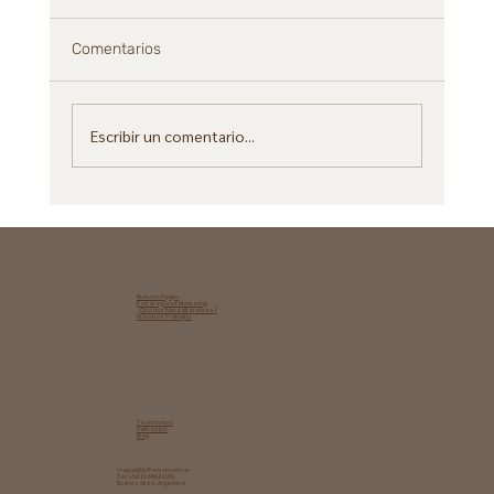
Comentarios
Escribir un comentario...
Posicionamiento en LinkedIn: cómo
construir autoridad, visibilidad y
oportunidades sin depender de pauta
Nuestro Equipo
Estrategia de Marketing​
¿Qué nos hace diferentes?
Nuestros Trabajos
Testimonios
Hablemos
Blog
maga@bytheweb.com.ar
Tel: +54 11 6864 1001
Buenos Aires, Argentina