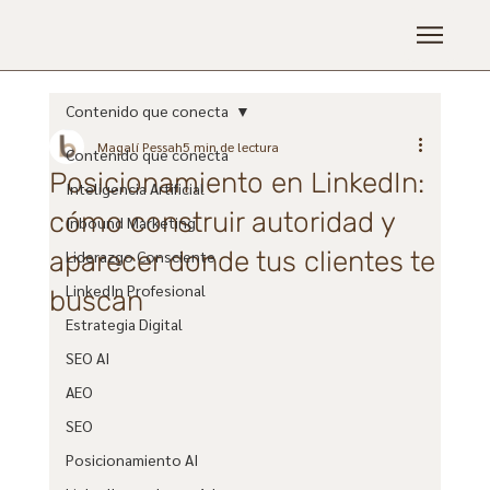
Contenido que conecta
Magalí Pessah
5 min de lectura
Contenido que conecta
Posicionamiento en LinkedIn:
Inteligencia Artificial
cómo construir autoridad y
Inbound Marketing
aparecer donde tus clientes te
Liderazgo Consciente
LinkedIn Profesional
buscan
Estrategia Digital
SEO AI
AEO
SEO
Posicionamiento AI