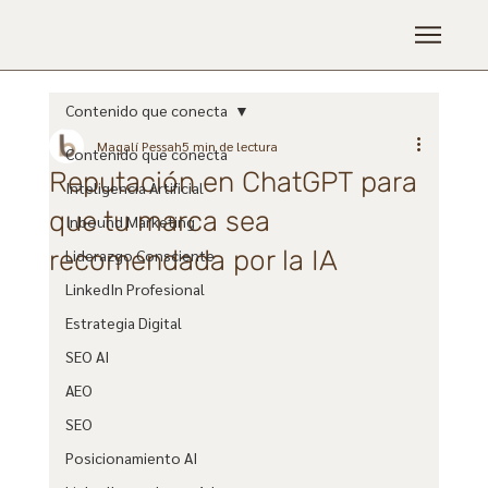
Contenido que conecta
Magalí Pessah
5 min de lectura
Contenido que conecta
Reputación en ChatGPT para
Inteligencia Artificial
que tu marca sea
Inbound Marketing
recomendada por la IA
Liderazgo Consciente
LinkedIn Profesional
Estrategia Digital
SEO AI
AEO
SEO
Posicionamiento AI