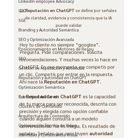
LinkedIn employee Advocacy
La 
Reputación en ChatGPT
 se define por señales 
GEO
de claridad, evidencia y consistencia que la IA 
SGE
puede validar.
Branding y Autoridad Semántica
SEO y Optimización Avanzada
Hoy tu cliente no siempre “googlea”. 
Posicionamiento en Motores de Respu
Pregunta. Pide comparaciones. Solicita 
SEO
recomendaciones. Y muchas veces lo hace en 
ChatGPT. En ese momento, no competís por 
Gestión de reputación y autoridad
un clic. Competís por entrar en la respuesta. 
Reputación y autoridad en ChatGPT
Ahí nace la 
Reputación en ChatGPT
.
Optimización Semántica
La 
Reputación en ChatGPT
 es la capacidad 
Estructura del Canal
de tu marca para ser reconocida, descrita con 
Clusters de Contenido
precisión y elegida como opción confiable 
Arquitectura de Contenido
cuando alguien consulta a un modelo 
Optimización Técnica de Video
conversacional. No es magia. Es resultado de 
señales. Señales que construyen 
autoridad 
Identidad y Consistencia Visual