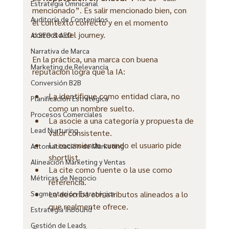
Estrategia Omnicanal
mencionado”. Es salir mencionado bien, con 
Auditoría de Contenidos
el contexto correcto y en el momento 
correcto del journey.
AI SEO & AEO
Narrativa de Marca
En la práctica, una marca con buena 
Marketing de Relevancia
reputación logra que la IA:
Conversión B2B
La identifique como entidad clara, no 
Planificación Estratégica
como un nombre suelto.
Procesos Comerciales
La asocie a una categoría y propuesta de 
Lead Nurturing
valor consistente.
La recomiende cuando el usuario pide 
Automatización de Marketing
shortlist.
Alineación Marketing y Ventas
La cite como fuente o la use como 
Métricas de Negocio
referencia.
Segmentación Estratégica
La describa con atributos alineados a lo 
que realmente ofrece.
Estrategia Inbound
Gestión de Leads