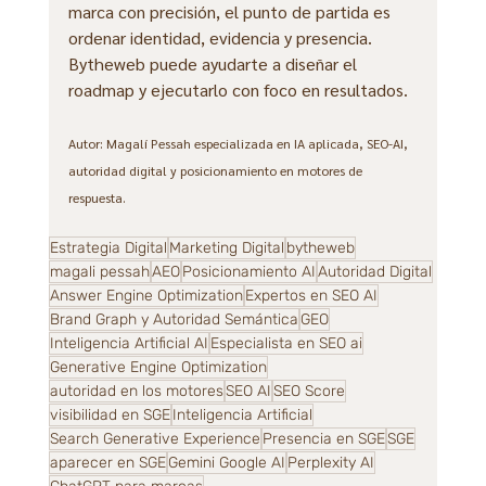
marca con precisión, el punto de partida es 
ordenar identidad, evidencia y presencia. 
Bytheweb puede ayudarte a diseñar el 
roadmap y ejecutarlo con foco en resultados.
Autor: Magalí Pessah especializada en IA aplicada, SEO-AI, 
autoridad digital y posicionamiento en motores de 
respuesta.
Estrategia Digital
Marketing Digital
bytheweb
magali pessah
AEO
Posicionamiento AI
Autoridad Digital
Answer Engine Optimization
Expertos en SEO AI
Brand Graph y Autoridad Semántica
GEO
Inteligencia Artificial AI
Especialista en SEO ai
Generative Engine Optimization
autoridad en los motores
SEO AI
SEO Score
visibilidad en SGE
Inteligencia Artificial
Search Generative Experience
Presencia en SGE
SGE
aparecer en SGE
Gemini Google AI
Perplexity AI