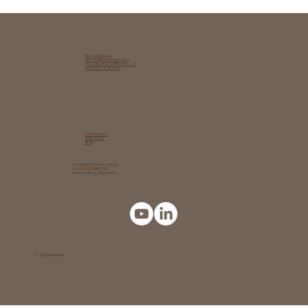
Reputación en ChatGPT: cómo lograr que
la IA confíe, te cite y te recomiende
Nuestro Equipo
Estrategia de Marketing​
¿Qué nos hace diferentes?
Nuestros Trabajos
Testimonios
Hablemos
Blog
maga@bytheweb.com.ar
Tel: +54 11 6864 1001
Buenos Aires, Argentina
© 2026 Bytheweb