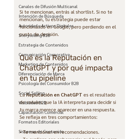
Canales de Difusión Multicanal
Si te mencionan, entrás al shortlist. Si no te 
Intención de Búsqueda
mencionan, tu estrategia puede estar 
Autoridad y Activos Digitales
funcionando en Google, pero perdiendo en el 
punto de decisión.
Storytelling B2B
Estrategia de Contenidos
Comunicación Corporativa
Qué es la Reputación en 
Marketing de Contenidos
ChatGPT y por qué impacta 
Diferenciación de Marca
en tu pipeline
Psicología del Consumidor B2B
Social Selling
La 
Reputación en ChatGPT
 es el resultado 
de señales que la IA interpreta para decidir si 
Visibilidad B2B
tu marca merece aparecer en una respuesta. 
Capacitación Comercial
Se refleja en tres comportamientos:
Formatos Editoriales
• Te mencionan en recomendaciones.
Sistemas de Contenido