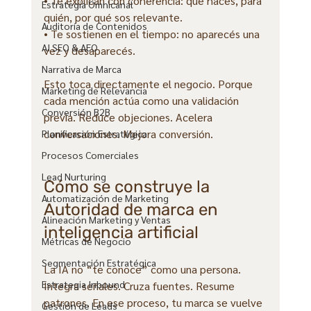
• Te explican con coherencia: qué hacés, para 
Estrategia Omnicanal
quién, por qué sos relevante.
Auditoría de Contenidos
• Te sostienen en el tiempo: no aparecés una 
AI SEO & AEO
vez y desaparecés.
Narrativa de Marca
Esto toca directamente el negocio. Porque 
Marketing de Relevancia
cada mención actúa como una validación 
Conversión B2B
previa. Reduce objeciones. Acelera 
conversaciones. Mejora conversión.
Planificación Estratégica
Procesos Comerciales
Lead Nurturing
Cómo se construye la 
Automatización de Marketing
Autoridad de marca en 
Alineación Marketing y Ventas
inteligencia artificial
Métricas de Negocio
Segmentación Estratégica
La IA no “te conoce” como una persona. 
Estrategia Inbound
Integra señales. Cruza fuentes. Resume 
patrones. En ese proceso, tu marca se vuelve 
Gestión de Leads