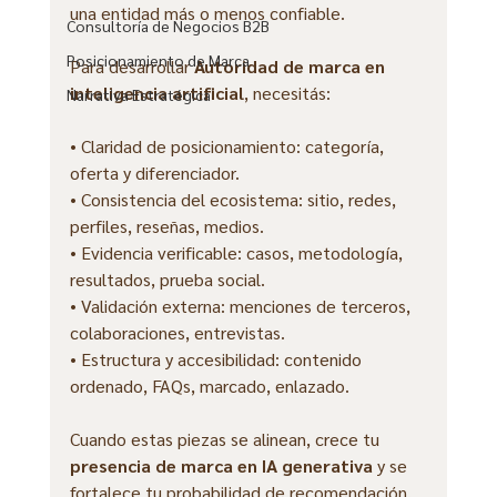
una entidad más o menos confiable.
Consultoría de Negocios B2B
Posicionamiento de Marca
Para desarrollar 
Autoridad de marca en 
inteligencia artificial
, necesitás:
Narrativa Estratégica
• Claridad de posicionamiento: categoría, 
oferta y diferenciador.
• Consistencia del ecosistema: sitio, redes, 
perfiles, reseñas, medios.
• Evidencia verificable: casos, metodología, 
resultados, prueba social.
• Validación externa: menciones de terceros, 
colaboraciones, entrevistas.
• Estructura y accesibilidad: contenido 
ordenado, FAQs, marcado, enlazado.
Cuando estas piezas se alinean, crece tu 
presencia de marca en IA generativa
 y se 
fortalece tu probabilidad de recomendación.