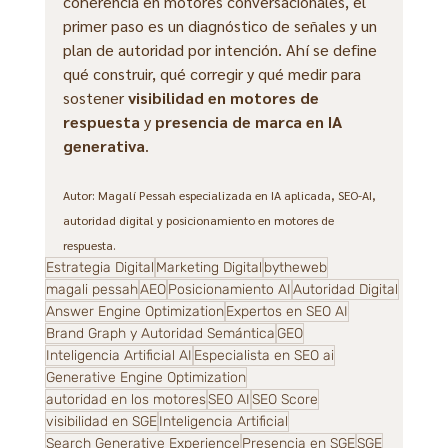
coherencia en motores conversacionales, el 
primer paso es un diagnóstico de señales y un 
plan de autoridad por intención. Ahí se define 
qué construir, qué corregir y qué medir para 
sostener 
visibilidad en motores de 
respuesta
 y 
presencia de marca en IA 
generativa
.
Autor: Magalí Pessah especializada en IA aplicada, SEO-AI, 
autoridad digital y posicionamiento en motores de 
respuesta.
Estrategia Digital
Marketing Digital
bytheweb
magali pessah
AEO
Posicionamiento AI
Autoridad Digital
Answer Engine Optimization
Expertos en SEO AI
Brand Graph y Autoridad Semántica
GEO
Inteligencia Artificial AI
Especialista en SEO ai
Generative Engine Optimization
autoridad en los motores
SEO AI
SEO Score
visibilidad en SGE
Inteligencia Artificial
Search Generative Experience
Presencia en SGE
SGE