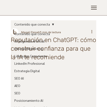
Contenido que conecta
Magalí Pessah
5 min de lectura
Contenido que conecta
Reputación en ChatGPT: cómo
Inteligencia Artificial
construir confianza para que
Inbound Marketing
la IA te recomiende
Liderazgo Consciente
LinkedIn Profesional
Estrategia Digital
SEO AI
AEO
SEO
Posicionamiento AI