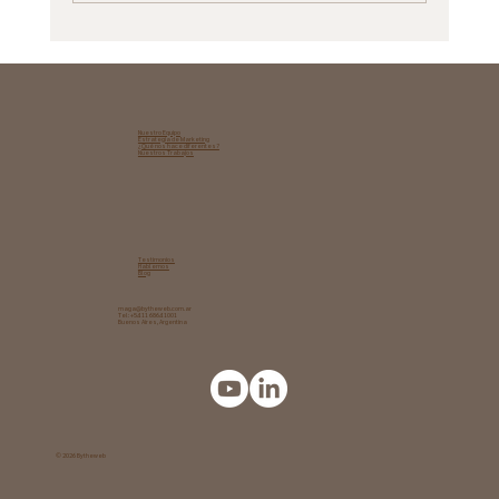
Cómo preparar tu contenido para
posicionar en ChatGPT y Gemini con SEO
AI
Nuestro Equipo
Estrategia de Marketing​
¿Qué nos hace diferentes?
Nuestros Trabajos
Testimonios
Hablemos
Blog
maga@bytheweb.com.ar
Tel: +54 11 6864 1001
Buenos Aires, Argentina
© 2026 Bytheweb