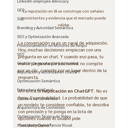
LinkedIn employee Advocacy
GEO
La reputación en IA se construye con señales 
consistentes y evidencia que el mercado puede 
SGE
validar.
Branding y Autoridad Semántica
SEO y Optimización Avanzada
La conversación ya es un canal de adquisición. 
Posicionamiento en Motores de Respu
Hoy, muchas decisiones empiezan con una 
SEO
pregunta en un chat. Y cuando eso pasa, tu 
marca juega una partida nueva: no compite 
Gestión de reputación y autoridad
por un clic, compite por un lugar dentro de la 
Reputación y autoridad en ChatGPT
respuesta.
Optimización Semántica
Estructura del Canal
Ahí entra la 
Reputación en ChatGPT
. No es 
fama. Es probabilidad. La probabilidad de que 
Clusters de Contenido
un modelo te considere confiable, te describa 
Arquitectura de Contenido
con precisión y te ponga en la lista de 
Optimización Técnica de Video
opciones cuando el usuario pide 
“recomendame”.
Identidad y Consistencia Visual