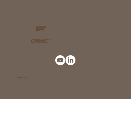
Testimonios
Hablemos
Blog
maga@bytheweb.com.ar
Tel: +54 11 6864 1001
Buenos Aires, Argentina
© 2026 Bytheweb