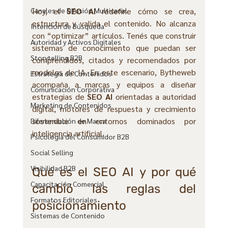
Hoy, el 
SEO AI
 redefine cómo se crea, 
Canales de Difusión Multicanal
estructura y valida el contenido. No alcanza 
Intención de Búsqueda
con “optimizar” artículos. Tenés que construir 
Autoridad y Activos Digitales
sistemas de conocimiento que puedan ser 
Storytelling B2B
comprendidos, citados y recomendados por 
modelos de IA. En este escenario, Bytheweb 
Estrategia de Contenidos
acompaña a marcas y equipos a diseñar 
Comunicación Corporativa
estrategias de 
SEO AI
 orientadas a autoridad 
Marketing de Contenidos
digital, motores de respuesta y crecimiento 
sostenible en entornos dominados por 
Diferenciación de Marca
inteligencia artificial.
Psicología del Consumidor B2B
Social Selling
Visibilidad B2B
Qué es el SEO AI y por qué 
Capacitación Comercial
cambió las reglas del 
Formatos Editoriales
posicionamiento
Sistemas de Contenido