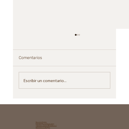
Comentarios
Escribir un comentario...
Cuando el SEO AI se cruza con AEO y
GEO: cómo posicionar tu marca en
motores de respuesta
Nuestro Equipo
Estrategia de Marketing​
¿Qué nos hace diferentes?
Nuestros Trabajos