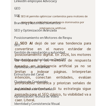
LinkedIn employee Advocacy
GEO
SGE
El SEO AI permite optimizar contenidos para motores de 
respuesta y visibilidad en entornos dominados por 
Branding y Autoridad Semántica
inteligencia artificial.
SEO y Optimización Avanzada
Posicionamiento en Motores de Respu
El 
SEO AI
 dejó de ser una tendencia para 
SEO
convertirse en el nuevo estándar de 
Gestión de reputación y autoridad
posicionamiento digital. En 2026, los motores 
Reputación y autoridad en ChatGPT
de búsqueda y los motores de respuesta 
basados en inteligencia artificial ya no se 
Optimización Semántica
limitan a indexar páginas. Interpretan 
Estructura del Canal
intención, conectan entidades, evalúan 
Clusters de Contenido
profundidad temática y priorizan señales de 
autoridad contextual. Si tu estrategia sigue 
Arquitectura de Contenido
pensada para el SEO clásico, tu visibilidad va a 
Optimización Técnica de Video
caer. Literal.
Identidad y Consistencia Visual