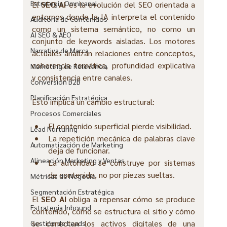
Estrategia Omnicanal
El 
SEO AI
 es la evolución del SEO orientada a 
entornos donde la IA interpreta el contenido 
Auditoría de Contenidos
como un sistema semántico, no como un 
AI SEO & AEO
conjunto de keywords aisladas. Los motores 
Narrativa de Marca
actuales analizan relaciones entre conceptos, 
coherencia temática, profundidad explicativa 
Marketing de Relevancia
y consistencia entre canales.
Conversión B2B
Planificación Estratégica
Esto implica un cambio estructural:
Procesos Comerciales
El contenido superficial pierde visibilidad.
Lead Nurturing
La repetición mecánica de palabras clave 
Automatización de Marketing
deja de funcionar.
Alineación Marketing y Ventas
La autoridad se construye por sistemas 
de contenido, no por piezas sueltas.
Métricas de Negocio
Segmentación Estratégica
El 
SEO AI
 obliga a repensar cómo se produce 
Estrategia Inbound
contenido, cómo se estructura el sitio y cómo 
se conectan los activos digitales de una 
Gestión de Leads