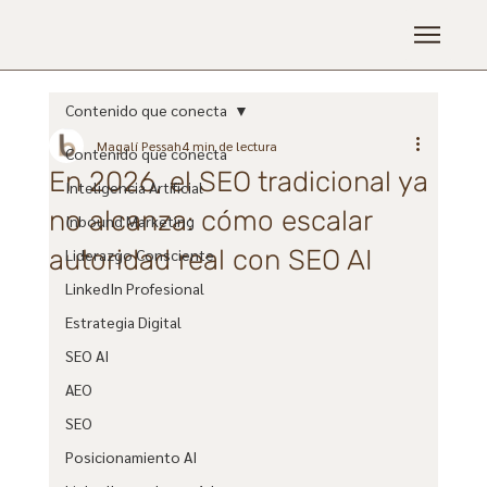
Contenido que conecta
Magalí Pessah
4 min de lectura
Contenido que conecta
En 2026, el SEO tradicional ya
Inteligencia Artificial
no alcanza: cómo escalar
Inbound Marketing
autoridad real con SEO AI
Liderazgo Consciente
LinkedIn Profesional
Estrategia Digital
SEO AI
AEO
SEO
Posicionamiento AI