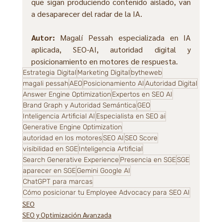
que sigan produciendo contenido aislado, van 
a desaparecer del radar de la IA.
Autor:
 Magalí Pessah especializada en IA 
aplicada, SEO-AI, autoridad digital y 
posicionamiento en motores de respuesta.
Estrategia Digital
Marketing Digital
bytheweb
magali pessah
AEO
Posicionamiento AI
Autoridad Digital
Answer Engine Optimization
Expertos en SEO AI
Brand Graph y Autoridad Semántica
GEO
Inteligencia Artificial AI
Especialista en SEO ai
Generative Engine Optimization
autoridad en los motores
SEO AI
SEO Score
visibilidad en SGE
Inteligencia Artificial
Search Generative Experience
Presencia en SGE
SGE
aparecer en SGE
Gemini Google AI
ChatGPT para marcas
Cómo posicionar tu Employee Advocacy para SEO AI
SEO
SEO y Optimización Avanzada