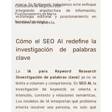
marca. En Bytheweb trabajamos este enfoque 
Consultoría de Negocios B2B
integrando arquitectura de información, 
Posicionamiento de Marca
estrategia editorial y posicionamiento en 
Narrativa Estratégica
motores de respuesta.
Cómo el SEO AI redefine la 
investigación de palabras 
clave
La 
IA para Keyword Research 
(Investigación de palabras clave)
 ya no se 
limita a volumen y competencia. En 
SEO AI
, la 
investigación de keywords se orienta a 
intención, contexto y relaciones semánticas. 
Los modelos de IA interpretan qué problema 
intenta resolver una persona, no solo qué 