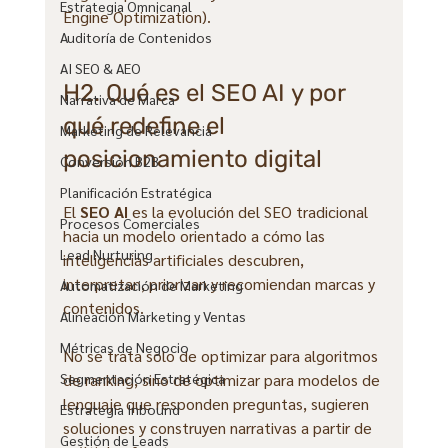
Estrategia Omnicanal
Engine Optimization).
Auditoría de Contenidos
AI SEO & AEO
H2. Qué es el SEO AI y por 
Narrativa de Marca
qué redefine el 
Marketing de Relevancia
posicionamiento digital
Conversión B2B
Planificación Estratégica
El 
SEO AI
 es la evolución del SEO tradicional 
Procesos Comerciales
hacia un modelo orientado a cómo las 
Lead Nurturing
inteligencias artificiales descubren, 
interpretan, priorizan y recomiendan marcas y 
Automatización de Marketing
contenidos. 
Alineación Marketing y Ventas
Métricas de Negocio
No se trata solo de optimizar para algoritmos 
de ranking, sino de optimizar para modelos de 
Segmentación Estratégica
lenguaje que responden preguntas, sugieren 
Estrategia Inbound
soluciones y construyen narrativas a partir de 
Gestión de Leads