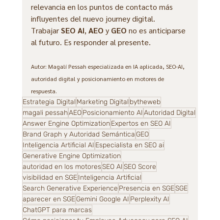
relevancia en los puntos de contacto más 
influyentes del nuevo journey digital.
Trabajar 
SEO AI
, 
AEO
 y 
GEO 
no es anticiparse 
al futuro. Es responder al presente.
Autor: Magalí Pessah especializada en IA aplicada, SEO-AI, 
autoridad digital y posicionamiento en motores de 
respuesta.
Estrategia Digital
Marketing Digital
bytheweb
magali pessah
AEO
Posicionamiento AI
Autoridad Digital
Answer Engine Optimization
Expertos en SEO AI
Brand Graph y Autoridad Semántica
GEO
Inteligencia Artificial AI
Especialista en SEO ai
Generative Engine Optimization
autoridad en los motores
SEO AI
SEO Score
visibilidad en SGE
Inteligencia Artificial
Search Generative Experience
Presencia en SGE
SGE
aparecer en SGE
Gemini Google AI
Perplexity AI
ChatGPT para marcas