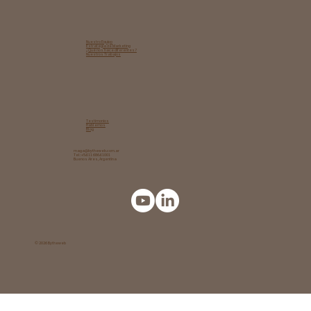
motores de respuesta y buscadores con
IA
Nuestro Equipo
Estrategia de Marketing​
¿Qué nos hace diferentes?
Nuestros Trabajos
Testimonios
Hablemos
Blog
maga@bytheweb.com.ar
Tel: +54 11 6864 1001
Buenos Aires, Argentina
© 2026 Bytheweb