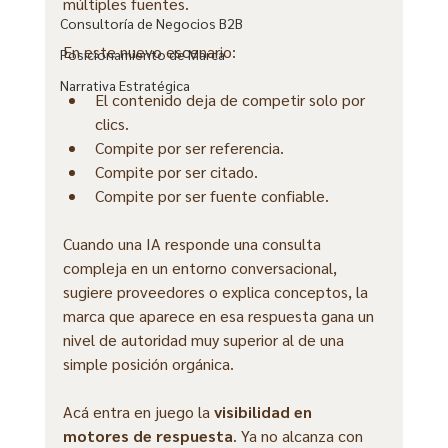
múltiples fuentes.
Consultoría de Negocios B2B
En este nuevo escenario:
Posicionamiento de Marca
Narrativa Estratégica
El contenido deja de competir solo por 
clics.
Compite por ser referencia.
Compite por ser citado.
Compite por ser fuente confiable.
Cuando una IA responde una consulta 
compleja en un entorno conversacional, 
sugiere proveedores o explica conceptos, la 
marca que aparece en esa respuesta gana un 
nivel de autoridad muy superior al de una 
simple posición orgánica.
Acá entra en juego la 
visibilidad en 
motores de respuesta
. Ya no alcanza con 