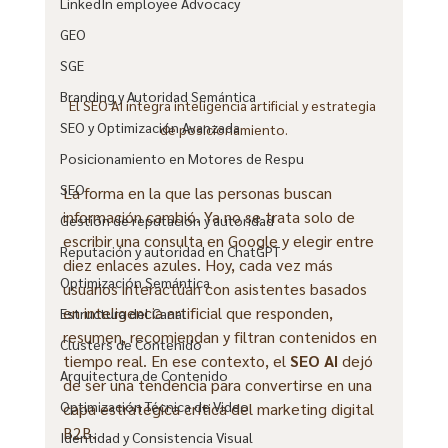
LinkedIn employee Advocacy
GEO
SGE
Branding y Autoridad Semántica
El SEO AI integra inteligencia artificial y estrategia 
SEO y Optimización Avanzada
de posicionamiento.
Posicionamiento en Motores de Respu
SEO
La forma en la que las personas buscan 
información cambió. Ya no se trata solo de 
Gestión de reputación y autoridad
escribir una consulta en Google y elegir entre 
Reputación y autoridad en ChatGPT
diez enlaces azules. Hoy, cada vez más 
Optimización Semántica
usuarios interactúan con asistentes basados 
en inteligencia artificial que responden, 
Estructura del Canal
resumen, recomiendan y filtran contenidos en 
Clusters de Contenido
tiempo real. En ese contexto, el 
SEO AI
 dejó 
Arquitectura de Contenido
de ser una tendencia para convertirse en una 
Optimización Técnica de Video
capa estratégica crítica del marketing digital 
B2B.
Identidad y Consistencia Visual