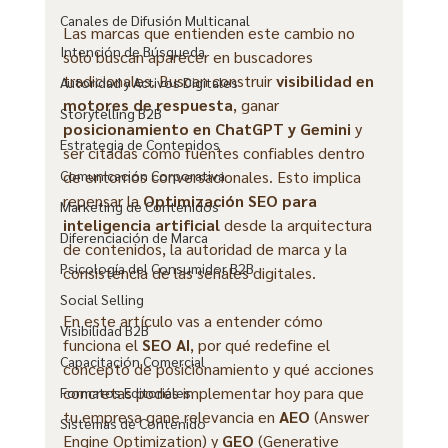
Canales de Difusión Multicanal
Las marcas que entienden este cambio no 
Intención de Búsqueda
solo buscan aparecer en buscadores 
tradicionales. Buscan construir 
visibilidad en 
Autoridad y Activos Digitales
motores de respuesta
, ganar 
Storytelling B2B
posicionamiento en ChatGPT y Gemini
 y 
Estrategia de Contenidos
ser citadas como fuentes confiables dentro 
de entornos conversacionales. Esto implica 
Comunicación Corporativa
repensar la 
Optimización SEO para 
Marketing de Contenidos
inteligencia artificial
 desde la arquitectura 
Diferenciación de Marca
de contenidos, la autoridad de marca y la 
Psicología del Consumidor B2B
consistencia de las señales digitales.
Social Selling
En este artículo vas a entender cómo 
Visibilidad B2B
funciona el 
SEO AI
, por qué redefine el 
Capacitación Comercial
concepto de posicionamiento y qué acciones 
concretas podés implementar hoy para que 
Formatos Editoriales
tu empresa gane relevancia en 
AEO 
(Answer 
Sistemas de Contenido
Engine Optimization) y 
GEO
 (Generative 