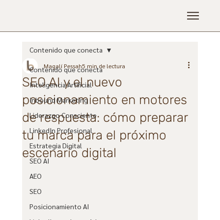
Contenido que conecta
Magalí Pessah
5 min de lectura
Contenido que conecta
SEO AI y el nuevo
Inteligencia Artificial
posicionamiento en motores
Inbound Marketing
de respuesta: cómo preparar
Liderazgo Consciente
LinkedIn Profesional
tu marca para el próximo
Estrategia Digital
escenario digital
SEO AI
AEO
SEO
Posicionamiento AI