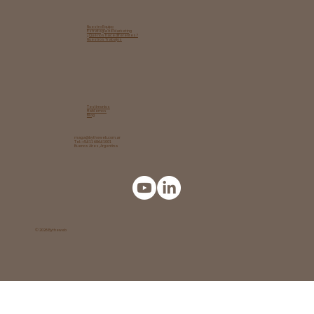
respuesta
Nuestro Equipo
Estrategia de Marketing​
¿Qué nos hace diferentes?
Nuestros Trabajos
Testimonios
Hablemos
Blog
maga@bytheweb.com.ar
Tel: +54 11 6864 1001
Buenos Aires, Argentina
© 2026 Bytheweb