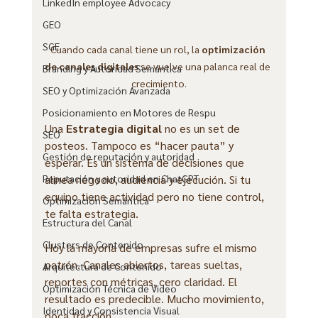
LinkedIn employee Advocacy
GEO
SGE
Cuando cada canal tiene un rol, la 
optimización 
de canales digitales
 se vuelve una palanca real de 
Branding y Autoridad Semántica
crecimiento.
SEO y Optimización Avanzada
Posicionamiento en Motores de Respu
Una 
Estrategia digital
 no es un set de 
SEO
posteos. Tampoco es “hacer pauta” y 
Gestión de reputación y autoridad
esperar. Es un sistema de decisiones que 
Reputación y autoridad en ChatGPT
alinea negocio, audiencia y ejecución. Si tu 
equipo tiene actividad pero no tiene control, 
Optimización Semántica
te falta estrategia.
Estructura del Canal
Clusters de Contenido
Hoy la mayoría de empresas sufre el mismo 
patrón. Canales abiertos, tareas sueltas, 
Arquitectura de Contenido
reportes con métricas, cero claridad. El 
Optimización Técnica de Video
resultado es predecible. Mucho movimiento, 
Identidad y Consistencia Visual
poca tracción.