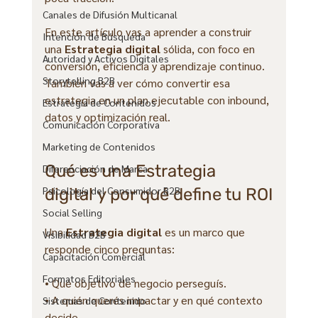
Canales de Difusión Multicanal
En este artículo vas a aprender a construir 
Intención de Búsqueda
una 
Estrategia digital
 sólida, con foco en 
Autoridad y Activos Digitales
conversión, eficiencia y aprendizaje continuo. 
Storytelling B2B
También vas a ver cómo convertir esa 
estrategia en un plan ejecutable con inbound, 
Estrategia de Contenidos
datos y optimización real.
Comunicación Corporativa
Marketing de Contenidos
Qué es una Estrategia 
Diferenciación de Marca
Psicología del Consumidor B2B
digital y por qué define tu ROI
Social Selling
Una 
Estrategia digital
 es un marco que 
Visibilidad B2B
responde cinco preguntas:
Capacitación Comercial
Formatos Editoriales
• Qué objetivo de negocio perseguís.
• A quién querés impactar y en qué contexto 
Sistemas de Contenido
decide.