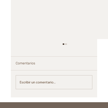
Comentarios
Escribir un comentario...
SEO AI en 2025: si no tenés estrategia,
sos invisible para los motores de