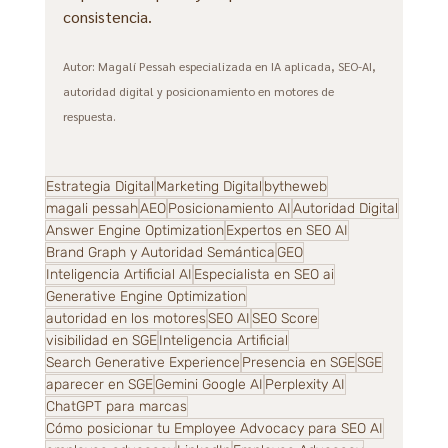
consistencia.
Autor: Magalí Pessah especializada en IA aplicada, SEO-AI, 
autoridad digital y posicionamiento en motores de 
respuesta. 
Estrategia Digital
Marketing Digital
bytheweb
magali pessah
AEO
Posicionamiento AI
Autoridad Digital
Answer Engine Optimization
Expertos en SEO AI
Brand Graph y Autoridad Semántica
GEO
Inteligencia Artificial AI
Especialista en SEO ai
Generative Engine Optimization
autoridad en los motores
SEO AI
SEO Score
visibilidad en SGE
Inteligencia Artificial
Search Generative Experience
Presencia en SGE
SGE
aparecer en SGE
Gemini Google AI
Perplexity AI
ChatGPT para marcas
Cómo posicionar tu Employee Advocacy para SEO AI