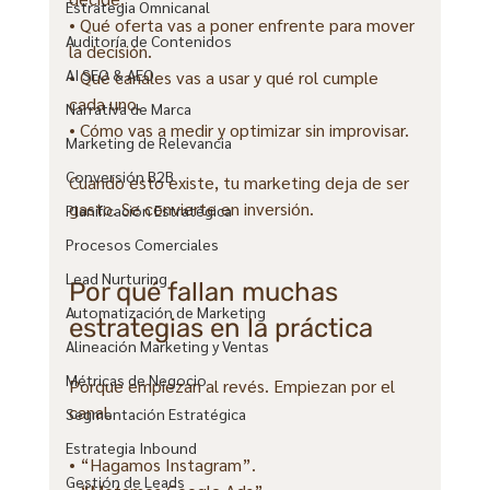
Estrategia Omnicanal
• Qué oferta vas a poner enfrente para mover 
Auditoría de Contenidos
la decisión.
AI SEO & AEO
• Qué canales vas a usar y qué rol cumple 
cada uno.
Narrativa de Marca
• Cómo vas a medir y optimizar sin improvisar.
Marketing de Relevancia
Conversión B2B
Cuando esto existe, tu marketing deja de ser 
gasto. Se convierte en inversión.
Planificación Estratégica
Procesos Comerciales
Lead Nurturing
Por qué fallan muchas 
Automatización de Marketing
estrategias en la práctica
Alineación Marketing y Ventas
Métricas de Negocio
Porque empiezan al revés. Empiezan por el 
canal.
Segmentación Estratégica
Estrategia Inbound
• “Hagamos Instagram”.
Gestión de Leads